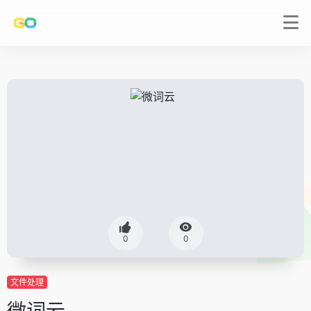
0
0
文件处理
微词云