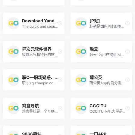
Download Yandex Browser
[P站]
The quick and secure browser from Yandex for computers, as well as smartphones and tablets on Android and iOS (iPhone and iPad). Webpages load quickly on slow connections, you are protected from viruses and scammers, and search is faster. Download it for free.
虾萌是国内P站画师作品分享及学习交流网站，提供Pixiv插画排行榜与各类动漫二次元插画的浏览以及热门排序的高级会员搜索，并围绕着画作提供了收藏与画集等特色功能，致力于给予用户完善的一站式acg社区体验。海量pixiv画师作品，p站画师一手掌握！
异次元软件世界
融云
极具人气和特色的软件网站！专注于推荐优秀软件、APP应用和互联网资源，每篇图文评测都极其用心，并提供大量软件资源下载。
融云-为用户提供IM即时通讯和实时音视频通信云服务
职Q—职场疑惑、上（职Q）专业解答
蒲公英
职Q(zq.zhaopin.com)是智联招聘旗下专业的招聘求职社交问答平台，覆盖了求职、招聘、职业规划、升职加薪、面试技巧、工作经验分享等热门话 题，涉及各种行业职场问题，2.6亿用户的职场社区
蒲公英App内测分发托管平台(pgyer.com)提供免费的应用托管、苹果iOS、安卓Android应用的内测分发服务，支持游戏App分发公测。永久免费，不限分发次数。蒲公英内测分发支持功能完善的版本更新提示、用户反馈、二维码生成、二维码合并、日志分析、统计图表、UDID获取等一系列功能，帮助App用户以扫描二维码的方式快速安装App
鸡盒导航
CCCiTU
鸡盒导航是一个互联网内容的资源分享导航平台，每天分享精美图片，热门游戏，实用网址，搞笑段子，热点资讯。
CCCiTU 玩机大学是一个分享网络、科技和数码产品相关玩机经验的地方，玩机大学 CCCiTU 是一个发现有趣实用的电脑软件/手机APP，并整理使用教程和技巧的网站，玩机大学 CCCiTU 只产出原创干货！
9866趣站
一门APP