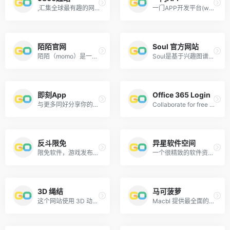
,汇集全球最有趣的网站,最好玩的网站,最有意思的网站,Web2.0服务,新奇的在线应用,最新的移动互联网应用,最有意思的小程序,最好看的抖音短视频帐号！
一门APP开发平台(www.yimenapp.com)致力于H5混合APP制作框架领域的前沿探索，专注轻便的应用开发解决方案，提供基于HTML前端页面在各种应用层级的端延展，包括安卓端，IOS端，windows端，MAC端，以及各种TV和物联网端的跨平台APP开发工具。
陌陌官网
Soul 官方网站
陌陌（momo）是一款基于地理位置的移动社交工具，你可以通过陌陌认识周围任意范围内的陌生人，查看TA的个人信息和位置，并同TA聊天互动。通过陌陌，你可以非常及时的将网络关系转换为线下的真实关系。
Soul是基于兴趣图谱和游戏化玩法的产品设计，属于新一代年轻人的虚拟社交网络。成立于2016年，Soul 致力于打造一个“年轻人的社交元宇宙”，最终愿景是“让天下没有孤独的人”。在Soul，用户可以无顾虑地表达自己，认知他人，探索世界，交流兴趣和观点，获得精神共鸣和认同感, 在交流中获取信息，并获得有质量的新关系。
即刻App
Office 365 Login
与更多同好分享你的见闻与感受，每一个独到的声音，都值得被更多人倾听。在即刻，你可以发表动态，在圈子中分享观点与见闻，并更深度地参与内容分享。即刻是 Apple Watch 上最有用的应用之一。
Collaborate for free with online versions of Microsoft Word, PowerPoint, Excel, and OneNote. Save documents, workbooks, and presentations online, in OneDrive. Share them with others and work together at the same time.
反斗限免
异星软件空间
限免软件，游戏发布平台
一个很精致的软件资源网站
3D 绳结
马可菠萝
这个网站使用 3D 动画，一步步演示如何打各种绳结
Macbl 提供最全面的Mac软件免费下载，分享最新的Mac游戏、图形设计软件、行业软件、开发工具、媒体工具、网络工具、系统工具等，为你搭建最专业的苹果软件免费下载平台。