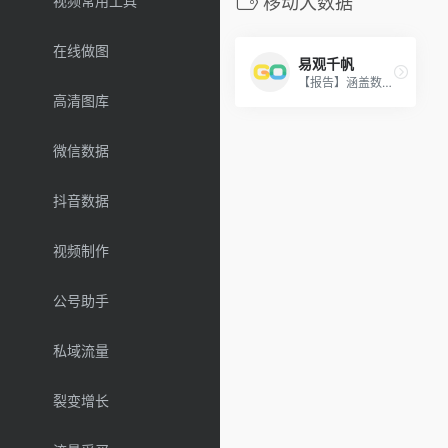
视频常用工具
移动大数据
在线做图
易观千帆
【报告】涵盖数十个领域、三百余个行业、超过5万款APP。
高清图库
微信数据
抖音数据
视频制作
公号助手
私域流量
裂变增长